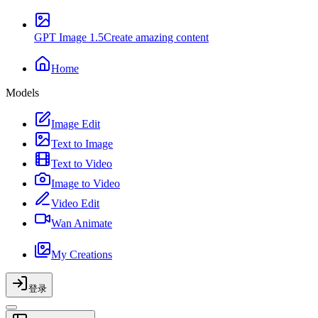
GPT Image 1.5
Create amazing content
Home
Models
Image Edit
Text to Image
Text to Video
Image to Video
Video Edit
Wan Animate
My Creations
登录