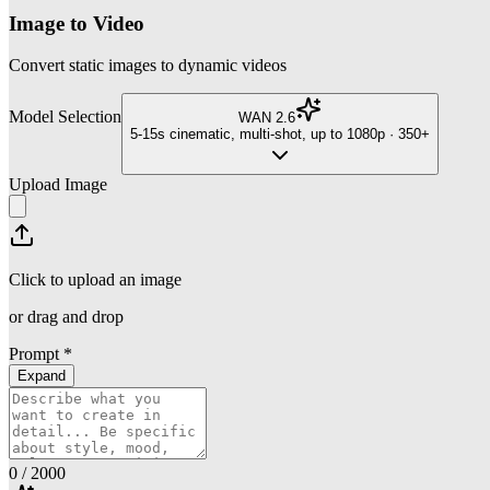
Image to Video
Convert static images to dynamic videos
Model Selection
WAN 2.6
5-15s cinematic, multi-shot, up to 1080p
·
350+
Upload Image
Click to upload
an image
or drag and drop
Prompt
*
Expand
0
/ 2000