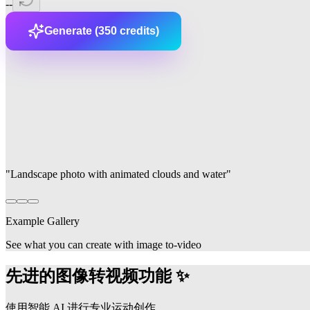
--
Generate (
350
credits)
"
Landscape photo with animated clouds and water
"
Example Gallery
See what you can create with
image to-video
先进的图像转视频功能 ✨
使用智能 AI 进行专业运动创作