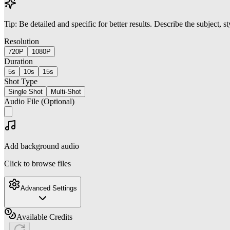
Tip: Be detailed and specific for better results. Describe the subject, 
Resolution
720P
1080P
Duration
5s
10s
15s
Shot Type
Single Shot
Multi-Shot
Audio File (Optional)
Add background audio
Click to browse files
Advanced Settings
Available Credits